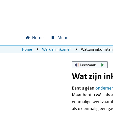
Ga naar hoofdinhoud
Ga direct naar hoofdnavigatie
Ga direct naar footer
Home
Menu
Hoofdnavigatie
U bevindt zich hier:
Home
Werk en inkomen
Wat zijn inkomsten 
Lees voor
Wat zijn i
Bent u géén
ondernem
Maar hebt u wél inkom
eenmalige werkzaamh
als u eenmalig een ga