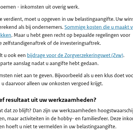
noemen - inkomsten uit overig werk.
e verdient, moet u opgeven in uw belastingaangifte. Uw win
erekend als bij ondernemers.
Sommige kosten die u maakt v
ekken
. Maar u hebt geen recht op bepaalde regelingen voor
 zelfstandigenaftrek of de investeringsaftrek.
lt u ook een
bijdrage voor de Zorgverzekeringswet (Zvw)
.
 aparte aanslag nadat u aangifte hebt gedaan.
sten niet aan te geven. Bijvoorbeeld als u een klus doet vo
n u daarvoor alleen uw onkosten vergoed krijgt.
ef resultaat uit uw werkzaamheden?
at dat zo blijft? Dan zijn uw werkzaamheden hoogstwaarschij
, maar activiteiten in de hobby- en familiesfeer. Deze ink
n hoeft u niet te vermelden in uw belastingaangifte.