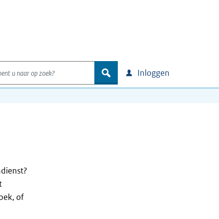
nt u naar op zoek?
zoek
Inloggen
ndienst?
t
oek, of