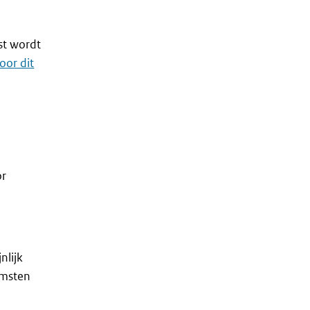
st wordt
oor dit
or
nlijk
omsten