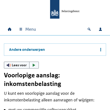
Ga naar hoofdinhoud
Ga direct naar hoofdnavigatie
Ga direct naar footer
Menu
Home
Open zoek
Inlo
Hoofdnavigatie
Andere onderwerpen
Lees voor
Voorlopige aanslag:
inkomstenbelasting
U kunt een voorlopige aanslag voor de
inkomstenbelasting alleen aanvragen of wijzigen:
met uw commerciële softwarepakket