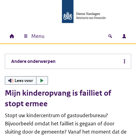
Ga naar hoofdinhoud
Ga direct naar hoofdnavigatie
Ga direct naar footer
Menu
Home
Open zoek
Inlo
Hoofdnavigatie
Andere onderwerpen
Lees voor
Mijn kinderopvang is failliet of
stopt ermee
Stopt uw kindercentrum of gastouderbureau?
Bijvoorbeeld omdat het failliet is gegaan of door
sluiting door de gemeente? Vanaf het moment dat de