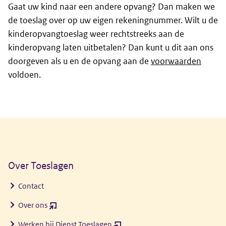
Gaat uw kind naar een andere opvang? Dan maken we
de toeslag over op uw eigen rekeningnummer. Wilt u de
kinderopvangtoeslag weer rechtstreeks aan de
kinderopvang laten uitbetalen? Dan kunt u dit aan ons
doorgeven als u en de opvang aan de
voorwaarden
voldoen.
Algemene informatie
Over Toeslagen
Contact
Over ons
(opent
nieuw
Werken bij Dienst Toeslagen
(opent