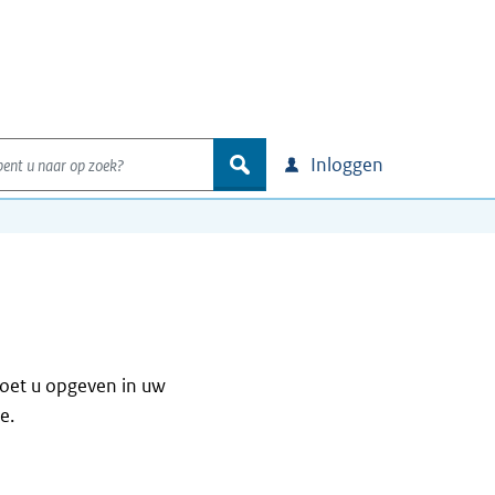
nt u naar op zoek?
zoek
Inloggen
oet u opgeven in uw
e.