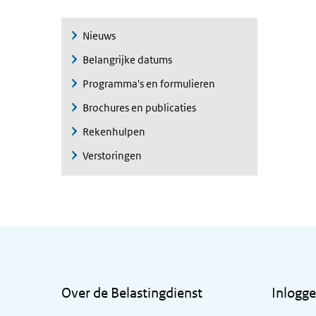
Nieuws
Belangrijke datums
Programma's en formulieren
Brochures en publicaties
Rekenhulpen
Verstoringen
Algemene informatie
Over de Belastingdienst
Inlogg