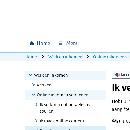
Ga naar hoofdinhoud
Ga direct naar hoofdnavigatie
Ga direct naar footer
Home
Menu
Hoofdnavigatie
U bevindt zich hier:
Home
Werk en inkomen
Online inkomen ve
Lees
Werk en inkomen
Werken
Ik v
Online inkomen verdienen
Hebt u 
Ik verkoop online weleens
aangifte
spullen
Wat is u
Ik maak online content