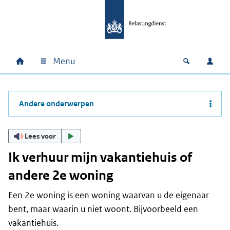
Ga naar hoofdinhoud
Ga direct naar hoofdnavigatie
Ga direct naar footer
Menu
Home
Open zoek
Inlo
Hoofdnavigatie
Andere onderwerpen
Lees voor
Ik verhuur mijn vakantiehuis of
andere 2e woning
Een 2e woning is een woning waarvan u de eigenaar
bent, maar waarin u niet woont. Bijvoorbeeld een
vakantiehuis.