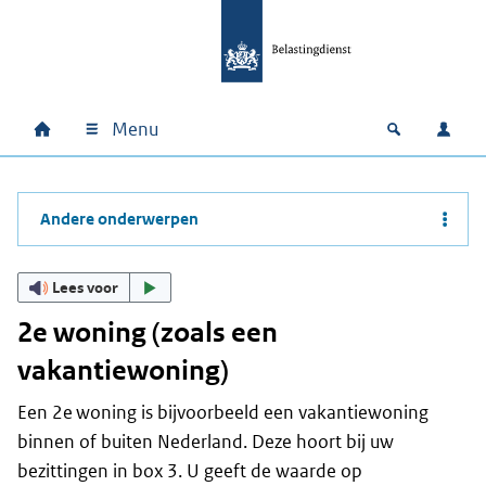
Ga naar hoofdinhoud
Ga direct naar hoofdnavigatie
Ga direct naar footer
Menu
Home
Open zoek
Inlo
Hoofdnavigatie
Andere onderwerpen
Lees voor
2e woning (zoals een
vakantiewoning)
Een 2e woning is bijvoorbeeld een vakantiewoning
binnen of buiten Nederland. Deze hoort bij uw
bezittingen in box 3. U geeft de waarde op