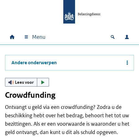
Ga naar hoofdinhoud
Ga direct naar hoofdnavigatie
Ga direct naar footer
Menu
Home
Open zoek
Inlo
Hoofdnavigatie
Andere onderwerpen
Lees voor
Crowdfunding
Ontvangt u geld via een crowdfunding? Zodra u de
beschikking hebt over het bedrag, behoort het tot uw
bezittingen. Als er een voorwaarde is waaronder u het
geld ontvangt, dan kunt u dit als schuld opgeven.