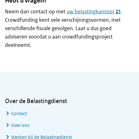
Hebt u vragen?
Neem dan contact op met
uw belastingkantoor
.
(opent
Crowdfunding kent vele verschijningsvormen, met
nieuw
verschillende fiscale gevolgen. Laat u dus goed
venster)
adviseren voordat u aan crowdfundingsproject
deelneemt.
Algemene informatie
Over de Belastingdienst
Contact
Over ons
Werken bij de Belastingdienst