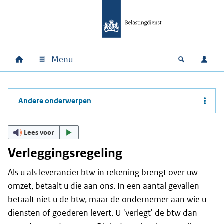
Ga naar hoofdinhoud
Ga direct naar hoofdnavigatie
Ga direct naar footer
Menu
Home
Open zoek
Inlo
Hoofdnavigatie
Andere onderwerpen
Lees voor
Verleggingsregeling
Als u als leverancier btw in rekening brengt over uw
omzet, betaalt u die aan ons. In een aantal gevallen
betaalt niet u de btw, maar de ondernemer aan wie u
diensten of goederen levert. U 'verlegt' de btw dan