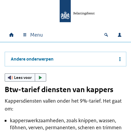
Ga naar hoofdinhoud
Ga direct naar hoofdnavigatie
Ga direct naar footer
Menu
Home
Open zoek
Inlo
Hoofdnavigatie
Andere onderwerpen
Lees voor
Btw-tarief diensten van kappers
Kappersdiensten vallen onder het 9%-tarief. Het gaat
om:
kapperswerkzaamheden, zoals knippen, wassen,
föhnen, verven, permanenten, scheren en trimmen