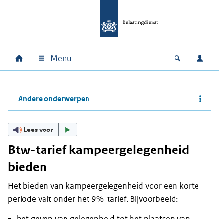
Ga naar hoofdinhoud
Ga direct naar hoofdnavigatie
Ga direct naar footer
Menu
Home
Open zoek
Inlo
Hoofdnavigatie
Andere onderwerpen
Lees voor
Btw-tarief kampeergelegenheid
bieden
Het bieden van kampeergelegenheid voor een korte
periode valt onder het 9%-tarief. Bijvoorbeeld:
het geven van gelegenheid tot het plaatsen van