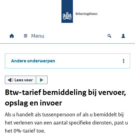
Ga naar hoofdinhoud
Ga direct naar hoofdnavigatie
Ga direct naar footer
Menu
Home
Open zoek
Inlo
Hoofdnavigatie
Andere onderwerpen
Lees voor
Btw-tarief bemiddeling bij vervoer,
opslag en invoer
Als u handelt als tussenpersoon of als u bemiddelt bij
het verlenen van een aantal specifieke diensten, past u
het 0%-tarief toe.