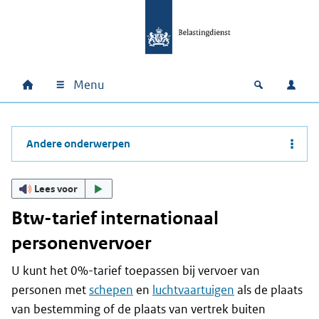
Ga naar hoofdinhoud
Ga direct naar hoofdnavigatie
Ga direct naar footer
Menu
Home
Open zoek
Inlo
Hoofdnavigatie
Andere onderwerpen
Lees voor
Btw-tarief internationaal
personenvervoer
U kunt het 0%-tarief toepassen bij vervoer van
personen met
schepen
en
luchtvaartuigen
als de plaats
van bestemming of de plaats van vertrek buiten