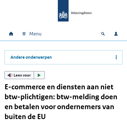
Ga naar hoofdinhoud
Ga direct naar hoofdnavigatie
Ga direct naar footer
Menu
Home
Open zoek
Inlo
Hoofdnavigatie
Andere onderwerpen
Lees voor
E-commerce en diensten aan niet
btw-plichtigen: btw-melding doen
en betalen voor ondernemers van
buiten de EU