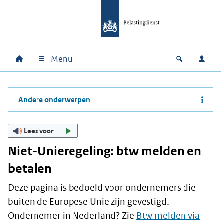
Ga naar hoofdinhoud
Ga direct naar hoofdnavigatie
Ga direct naar footer
Menu
Home
Open zoek
Inlo
Hoofdnavigatie
Andere onderwerpen
Lees voor
Niet-Unieregeling: btw melden en
betalen
Deze pagina is bedoeld voor ondernemers die
buiten de Europese Unie zijn gevestigd.
Ondernemer in Nederland? Zie
Btw melden via