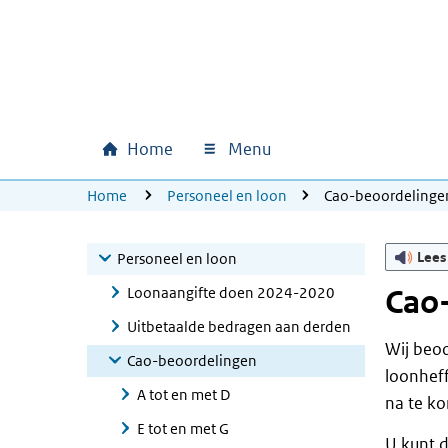
Ga naar hoofdinhoud
Ga direct naar hoofdnavigatie
Ga direct naar footer
Home
Menu
Hoofdnavigatie
U bevindt zich hier:
Home
Personeel en loon
Cao-beoordelinge
Lees
Personeel en loon
Loonaangifte doen 2024-2020
Cao
Uitbetaalde bedragen aan derden
Wij beoo
Cao-beoordelingen
loonheff
A tot en met D
na te k
E tot en met G
U kunt d