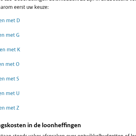
arom eerst uw keuze:
 en met D
 en met G
 en met K
 en met O
 en met S
 en met U
 en met Z
ngskosten in de loonheffingen