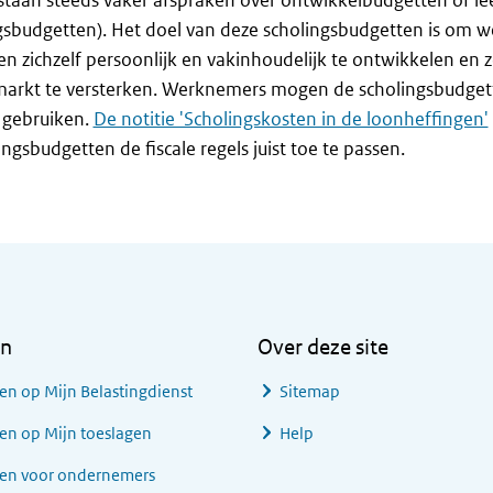
 staan steeds vaker afspraken over ontwikkelbudgetten of l
gsbudgetten). Het doel van deze scholingsbudgetten is om 
en zichzelf persoonlijk en vakinhoudelijk te ontwikkelen en 
markt te versterken. Werknemers mogen de scholingsbudgett
 gebruiken.
De notitie 'Scholingskosten in de loonheffingen'
lingsbudgetten de fiscale regels juist toe te passen.
en
Over deze site
en op Mijn Belastingdienst
Sitemap
en op Mijn toeslagen
Help
gen voor ondernemers