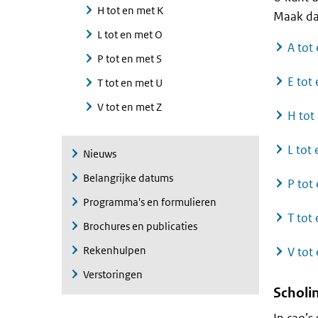
H tot en met K
Maak da
L tot en met O
A tot
P tot en met S
E tot
T tot en met U
V tot en met Z
H tot
L tot
Nieuws
Belangrijke datums
P tot
Programma's en formulieren
T tot
Brochures en publicaties
Rekenhulpen
V tot
Verstoringen
Scholi