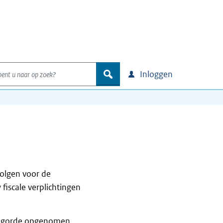
nt u naar op zoek?
zoek
Inloggen
volgen voor de
iscale verplichtingen
volgorde opgenomen.