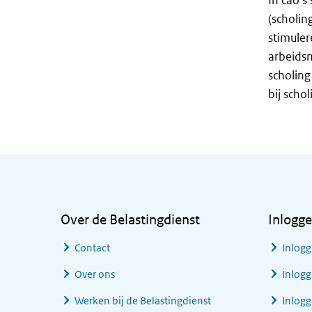
In cao’s
(scholin
stimuler
arbeids
scholing
bij scho
Algemene informatie
Over de Belastingdienst
Inlogg
Contact
Inlogg
Over ons
Inlogg
Werken bij de Belastingdienst
Inlog