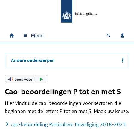
Ga naar hoofdinhoud
Ga direct naar hoofdnavigatie
Ga direct naar footer
Menu
Home
Open zoek
Inlo
Hoofdnavigatie
Andere onderwerpen
Lees voor
Cao-beoordelingen P tot en met S
Hier vindt u de cao-beoordelingen voor sectoren die
beginnen met de letters P tot en met S. Maak uw keuze:
cao-beoordeling Particuliere Beveiliging 2018-2023