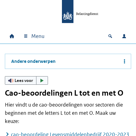
Ga naar hoofdinhoud
Ga direct naar hoofdnavigatie
Ga direct naar footer
Menu
Home
Open zoek
Inlo
Hoofdnavigatie
Andere onderwerpen
Lees voor
Cao-beoordelingen L tot en met O
Hier vindt u de cao-beoordelingen voor sectoren die
beginnen met de letters L tot en met O. Maak uw
keuze:
cao-beoordeling Levensmiddelenbedrijf 2020-2023