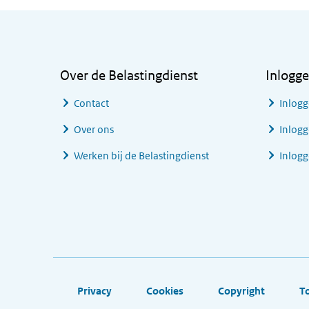
Algemene informatie
Over de Belastingdienst
Inlogg
Contact
Inlogg
Over ons
Inlogg
Werken bij de Belastingdienst
Inlog
Footer links
Privacy
Cookies
Copyright
T