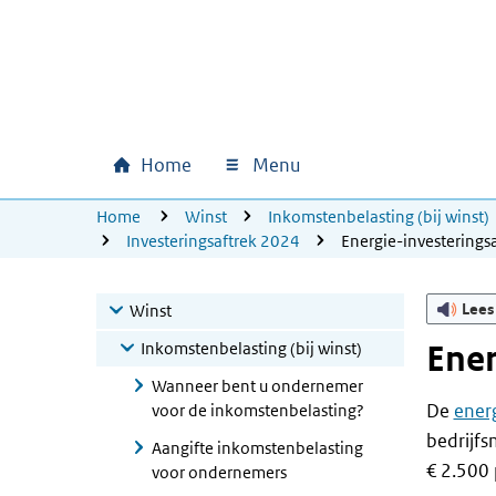
Ga naar hoofdinhoud
Ga direct naar hoofdnavigatie
Ga direct naar footer
Home
Menu
Hoofdnavigatie
U bevindt zich hier:
Home
Winst
Inkomstenbelasting (bij winst)
Investeringsaftrek 2024
Energie-investerings
Lees
Winst
Inkomstenbelasting (bij winst)
Ener
Wanneer bent u ondernemer
De
energ
voor de inkomstenbelasting?
bedrijfs
Aangifte inkomstenbelasting
€ 2.500 
voor ondernemers