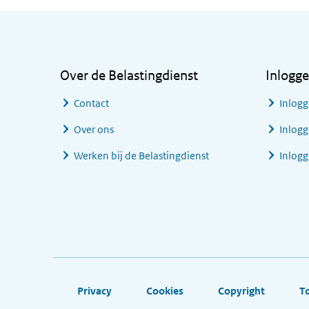
Algemene informatie
Over de Belastingdienst
Inlogg
Contact
Inlogg
Over ons
Inlogg
Werken bij de Belastingdienst
Inlog
Footer links
Privacy
Cookies
Copyright
T