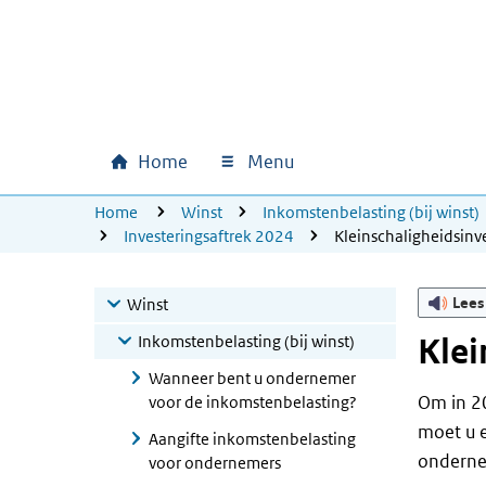
Ga naar hoofdinhoud
Ga direct naar hoofdnavigatie
Ga direct naar footer
Home
Menu
Hoofdnavigatie
U bevindt zich hier:
Home
Winst
Inkomstenbelasting (bij winst)
Investeringsaftrek 2024
Kleinschaligheidsinv
Lees
Winst
Inkomstenbelasting (bij winst)
Klei
Wanneer bent u ondernemer
Om in 2
voor de inkomstenbelasting?
moet u e
Aangifte inkomstenbelasting
ondernem
voor ondernemers