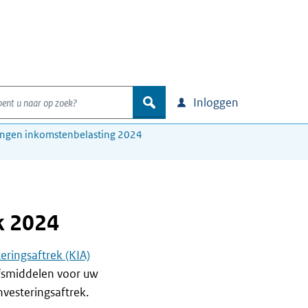
nt u naar op zoek?
zoek
Inloggen
ingen inkomstenbelasting 2024
k 2024
eringsaftrek (KIA)
jfsmiddelen voor uw
vesteringsaftrek.