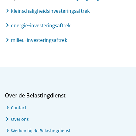
kleinschaligheidsinvesteringsaftrek
energie-investeringsaftrek
milieu-investeringsaftrek
Algemene informatie
Over de Belastingdienst
Contact
Over ons
Werken bij de Belastingdienst