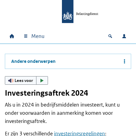
Ga naar hoofdinhoud
Ga direct naar hoofdnavigatie
Ga direct naar footer
Menu
Home
Open zoek
Inlo
Hoofdnavigatie
Andere onderwerpen
Lees voor
Investeringsaftrek 2024
Als u in 2024 in bedrijfsmiddelen investeert, kunt u
onder voorwaarden in aanmerking komen voor
investeringsaftrek.
Er zijn 3 verschillende
investeringsregelingen
: