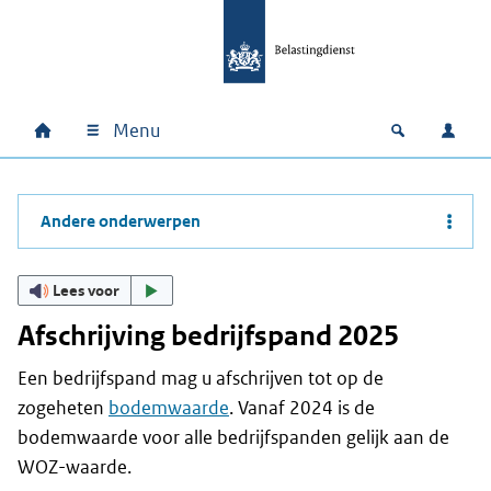
Ga naar hoofdinhoud
Ga direct naar hoofdnavigatie
Ga direct naar footer
Menu
Home
Open zoek
Inlo
Hoofdnavigatie
Andere onderwerpen
Lees voor
Afschrijving bedrijfspand 2025
Een bedrijfspand mag u afschrijven tot op de
zogeheten
bodemwaarde
. Vanaf 2024 is de
bodemwaarde voor alle bedrijfspanden gelijk aan de
WOZ-waarde.