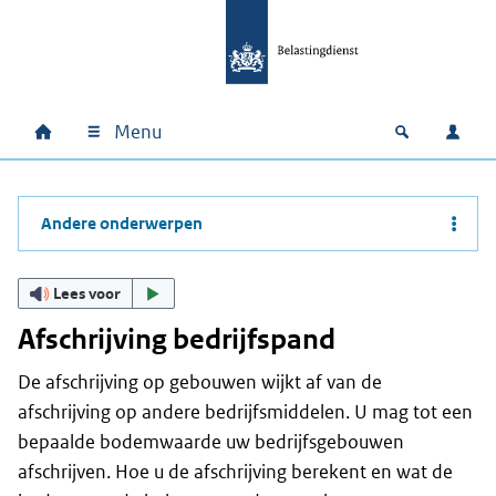
Ga naar hoofdinhoud
Ga direct naar hoofdnavigatie
Ga direct naar footer
Menu
Home
Open zoek
Inlo
Hoofdnavigatie
Andere onderwerpen
Lees voor
Afschrijving bedrijfspand
De afschrijving op gebouwen wijkt af van de
afschrijving op andere bedrijfsmiddelen. U mag tot een
bepaalde bodemwaarde uw bedrijfsgebouwen
afschrijven. Hoe u de afschrijving berekent en wat de