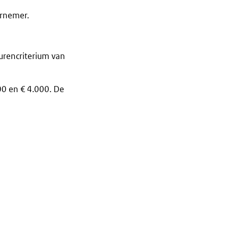
ernemer.
urencriterium van
000 en € 4.000. De