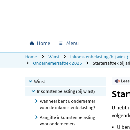
Ga naar hoofdinhoud
Ga direct naar hoofdnavigatie
Ga direct naar footer
Home
Menu
Hoofdnavigatie
U bevindt zich hier:
Home
Winst
Inkomstenbelasting (bij winst)
Ondernemersaftrek 2025
Startersaftrek bij
Lees
Winst
Inkomstenbelasting (bij winst)
Star
Wanneer bent u ondernemer
U hebt 
voor de inkomstenbelasting?
volgend
Aangifte inkomstenbelasting
voor ondernemers
U ben