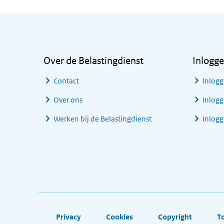
Algemene informatie
Over de Belastingdienst
Inlogg
Contact
Inlogg
Over ons
Inlogg
Werken bij de Belastingdienst
Inlog
Footer links
Privacy
Cookies
Copyright
T