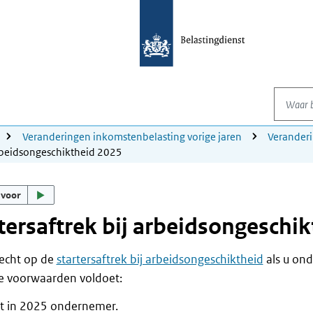
Waar be
Veranderingen inkomstenbelasting vorige jaren
Verander
 arbeidsongeschiktheid 2025
 voor
tersaftrek bij arbeidsongeschi
recht op de
startersaftrek bij arbeidsongeschiktheid
als u on
e voorwaarden voldoet:
t in 2025 ondernemer.