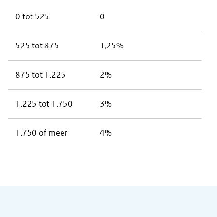
0 tot 525
0
525 tot 875
1,25%
875 tot 1.225
2%
1.225 tot 1.750
3%
1.750 of meer
4%
Algemene informatie