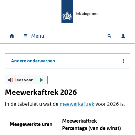
Ga naar hoofdinhoud
Ga direct naar hoofdnavigatie
Ga direct naar footer
Menu
Home
Open zoek
Inlo
Hoofdnavigatie
Andere onderwerpen
Lees voor
Meewerkaftrek 2026
In de tabel ziet u wat de
meewerkaftrek
voor 2026 is.
Meewerkaftrek
Meegewerkte uren
Percentage (van de winst)