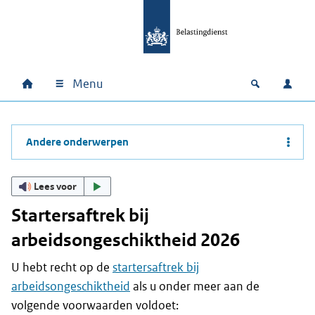
Ga naar hoofdinhoud
Ga direct naar hoofdnavigatie
Ga direct naar footer
Menu
Home
Open zoek
Inlo
Hoofdnavigatie
Andere onderwerpen
Lees voor
Startersaftrek bij
arbeidsongeschiktheid 2026
U hebt recht op de
startersaftrek bij
arbeidsongeschiktheid
als u onder meer aan de
volgende voorwaarden voldoet: