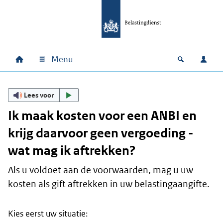
Ga naar hoofdinhoud
Ga direct naar hoofdnavigatie
Ga direct naar footer
Menu
Home
Open zoek
Inlo
Hoofdnavigatie
Lees voor
Ik maak kosten voor een ANBI en
krijg daarvoor geen vergoeding -
wat mag ik aftrekken?
Als u voldoet aan de voorwaarden, mag u uw
kosten als gift aftrekken in uw belastingaangifte.
Kies eerst uw situatie: