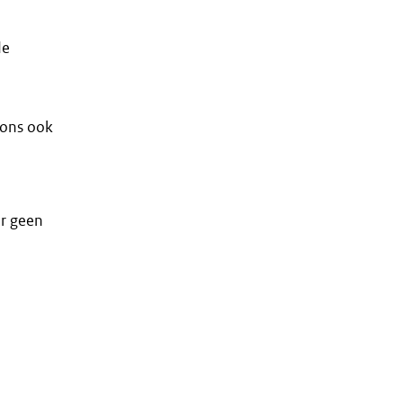
de
 ons ook
er geen