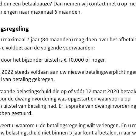
gd om een betaalpauze? Dan nemen wij contact met u op me
 verlengen naar maximaal 6 maanden.
ngsregeling
 u maximaal 7 jaar (84 maanden) mag doen over het afbetal
ls u voldoet aan de volgende voorwaarden:
door het bijzonder uitstel is € 10.000 of hoger.
l 2022 steeds voldaan aan uw nieuwe betalingsverplichtinge
el van betaling gekregen.
aande belastingschuld die op of vóór 12 maart 2020 betaal
oor de dwanginvordering was opgestart en waarvoor u op
uitstel van betaling had. Er is sprake van dwanginvordering 
ben gestuurd.
veert u waarom u de betalingsregeling wilt verlengen. En u 
w belastingschuld niet binnen 5 jaar kunt afbetalen, maar w