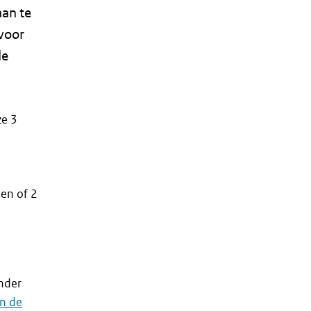
aan te
voor
de
ze 3
en of 2
onder
an de