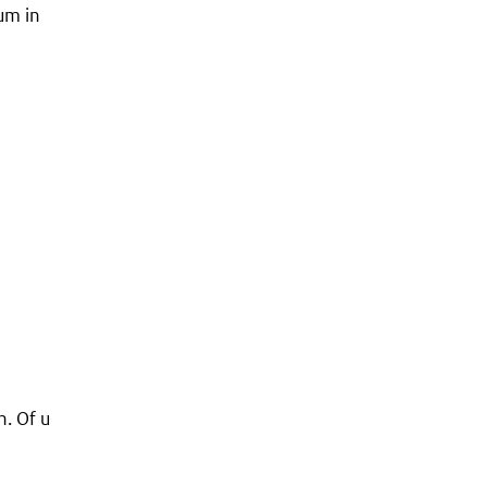
um in
n. Of u