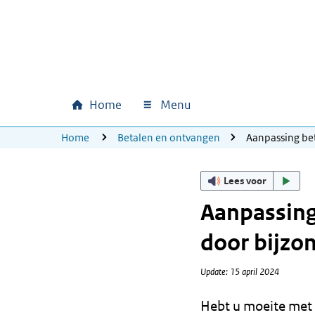
Ga naar hoofdinhoud
Ga direct naar hoofdnavigatie
Ga direct naar footer
Home
Menu
Hoofdnavigatie
U bevindt zich hier:
Home
Betalen en ontvangen
Aanpassing bet
Lees voor
Aanpassing
door bijzon
Update: 15 april 2024
Hebt u moeite met 