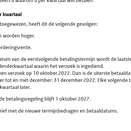
veert u waarom u per kwartaal wilt betalen.
r kwartaal
 toegewezen, heeft dit de volgende gevolgen:
n worden hoger.
orderingsrente.
datum van de eerstvolgende betalingstermijn wordt de laatst
lenderkwartaal waarin het verzoek is ingediend.
een verzoek op 10 oktober 2022. Dan is de uiterste betaald
r tot en met december: 31 december 2022. Elke volgende t
kwartaal later.
 betalingsregeling blijft 1 oktober 2027.
 brief met de nieuwe termijnbedragen en betaaldatums.