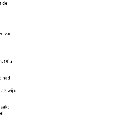
t de
en van
n. Of u
d had
als wij u
maakt
el