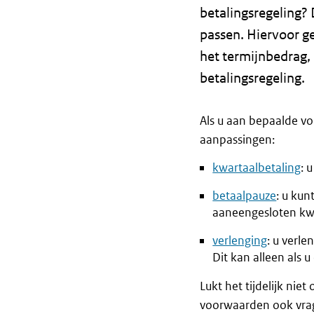
betalingsregeling? 
passen. Hiervoor g
het termijnbedrag,
betalingsregeling.
Als u aan bepaalde v
aanpassingen:
kwartaalbetaling
: 
betaalpauze
: u ku
aaneengesloten kw
verlenging
: u verle
Dit kan alleen als 
Lukt het tijdelijk ni
voorwaarden ook vr