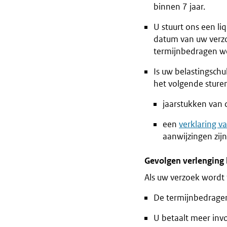
binnen 7 jaar.
U stuurt ons een l
datum van uw verzo
termijnbedragen we
Is uw belastingschu
het volgende sture
jaarstukken van 
een
verklaring v
aanwijzingen zij
Gevolgen verlenging 
Als uw verzoek wordt
De termijnbedragen
U betaalt meer inv