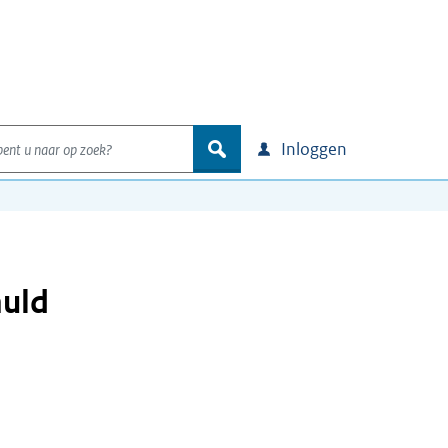
nt u naar op zoek?
zoek
Inloggen
huld