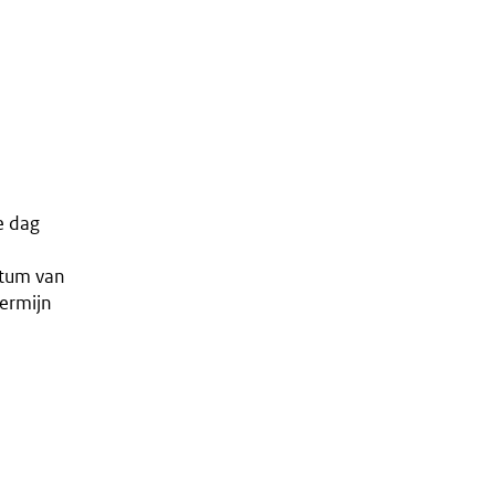
e dag
atum van
ermijn