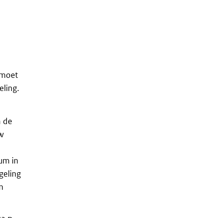
 moet
eling.
n de
uw
um in
geling
m