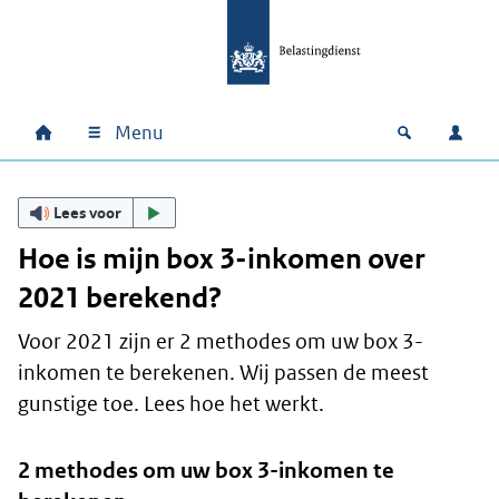
Ga naar hoofdinhoud
Ga direct naar hoofdnavigatie
Ga direct naar footer
Menu
Home
Open zoek
Inlo
Hoofdnavigatie
Lees voor
Hoe is mijn box 3-inkomen over
2021 berekend?
Voor 2021 zijn er 2 methodes om uw box 3-
inkomen te berekenen. Wij passen de meest
gunstige toe. Lees hoe het werkt.
2 methodes om uw box 3-inkomen te