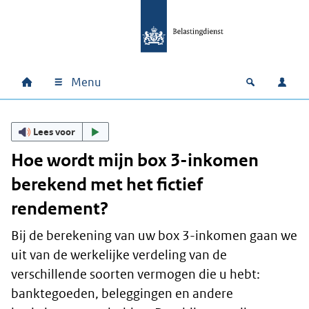
Ga naar hoofdinhoud
Ga direct naar hoofdnavigatie
Ga direct naar footer
Menu
Home
Open zoek
Inlo
Hoofdnavigatie
Lees voor
Hoe wordt mijn box 3-inkomen
berekend met het fictief
rendement?
Bij de berekening van uw box 3-inkomen gaan we
uit van de werkelijke verdeling van de
verschillende soorten vermogen die u hebt:
banktegoeden, beleggingen en andere