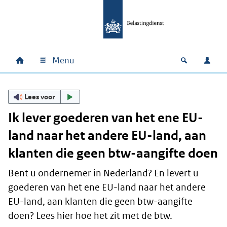
Ga naar hoofdinhoud
Ga direct naar hoofdnavigatie
Ga direct naar footer
Menu
Home
Open zoek
Inlo
Hoofdnavigatie
Lees voor
Ik lever goederen van het ene EU-
land naar het andere EU-land, aan
klanten die geen btw-aangifte doen
Bent u ondernemer in Nederland? En levert u
goederen van het ene EU-land naar het andere
EU-land, aan klanten die geen btw-aangifte
doen? Lees hier hoe het zit met de btw.