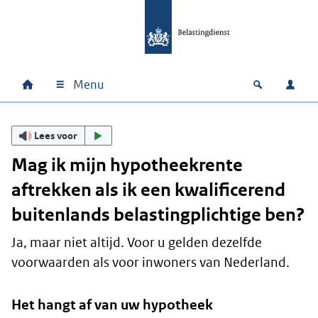
Ga naar hoofdinhoud
Ga direct naar hoofdnavigatie
Ga direct naar footer
Menu
Home
Open zoek
Inlo
Hoofdnavigatie
Lees voor
Mag ik mijn hypotheekrente
aftrekken als ik een kwalificerend
buitenlands belastingplichtige ben?
Ja, maar niet altijd. Voor u gelden dezelfde
voorwaarden als voor inwoners van Nederland.
Het hangt af van uw hypotheek