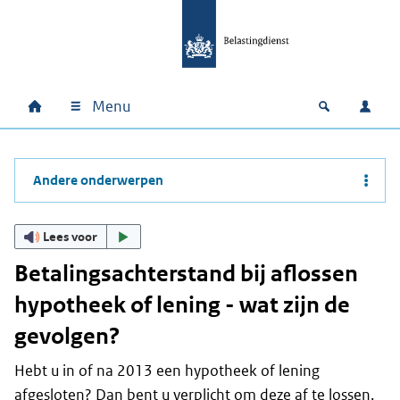
Ga naar hoofdinhoud
Ga direct naar hoofdnavigatie
Ga direct naar footer
Menu
Home
Open zoek
Inlo
Hoofdnavigatie
Andere onderwerpen
Lees voor
Betalingsachterstand bij aflossen
hypotheek of lening - wat zijn de
gevolgen?
Hebt u in of na 2013 een hypotheek of lening
afgesloten? Dan bent u verplicht om deze af te lossen.