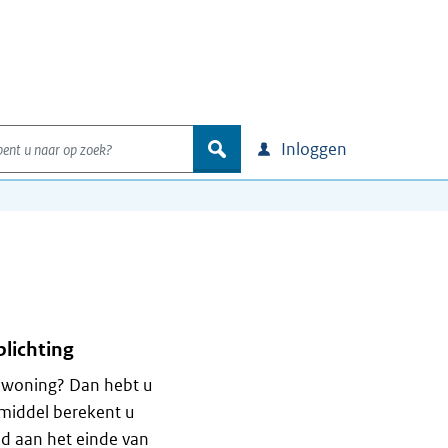
nt u naar op zoek?
zoek
Inloggen
lichting
n woning? Dan hebt u
pmiddel berekent u
ld aan het einde van