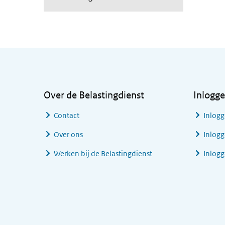
Algemene informatie
Over de Belastingdienst
Inlogg
Contact
Inlogg
Over ons
Inlogg
Werken bij de Belastingdienst
Inlog