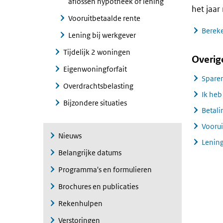
aflossen hypotheek of lening
het jaar
Vooruitbetaalde rente
Bereke
Lening bij werkgever
Tijdelijk 2 woningen
Overig
Eigenwoningforfait
Sparen
Overdrachtsbelasting
Ik heb
Bijzondere situaties
Betali
Voorui
Nieuws
Lening
Belangrijke datums
Programma's en formulieren
Brochures en publicaties
Rekenhulpen
Verstoringen