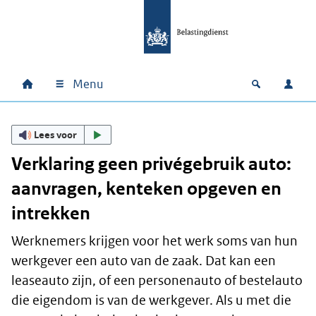
Ga naar hoofdinhoud
Ga direct naar hoofdnavigatie
Ga direct naar footer
Menu
Home
Open zoek
Inlo
Hoofdnavigatie
Lees voor
Verklaring geen privégebruik auto:
aanvragen, kenteken opgeven en
intrekken
Werknemers krijgen voor het werk soms van hun
werkgever een auto van de zaak. Dat kan een
leaseauto zijn, of een personenauto of bestelauto
die eigendom is van de werkgever. Als u met die