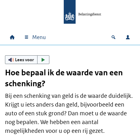
Ga naar hoofdinhoud
Ga direct naar hoofdnavigatie
Ga direct naar footer
Menu
Home
Open zoek
Inlo
Hoofdnavigatie
Lees voor
Hoe bepaal ik de waarde van een
schenking?
Bij een schenking van geld is de waarde duidelijk.
Krijgt u iets anders dan geld, bijvoorbeeld een
auto of een stuk grond? Dan moet u de waarde
nog bepalen. We hebben een aantal
mogelijkheden voor u op een rij gezet.