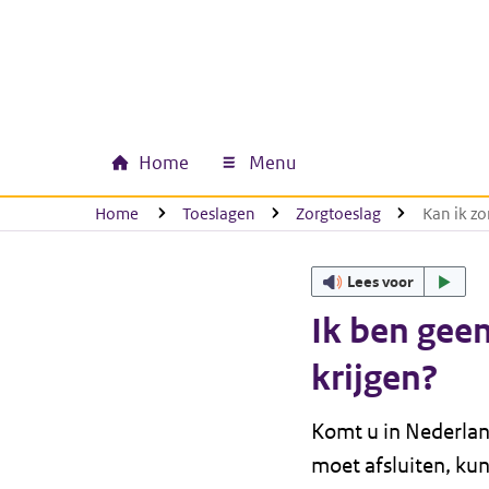
Ga naar hoofdinhoud
Ga direct naar hoofdnavigatie
Ga direct naar footer
Home
Menu
Hoofdnavigatie
U bevindt zich hier:
Home
Toeslagen
Zorgtoeslag
Kan ik zo
Lees voor
Ik ben geen
krijgen?
Komt u in Nederlan
moet afsluiten, kun