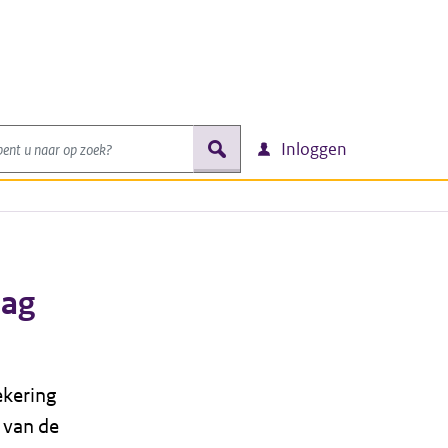
nt u naar op zoek?
zoek
Inloggen
lag
ekering
u van de