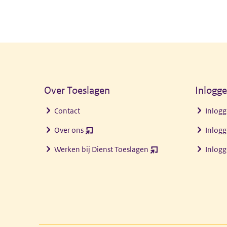
Algemene informatie
Over Toeslagen
Inlogg
Contact
Inlogg
Over ons
Inlogg
(opent
nieuw
Werken bij Dienst Toeslagen
Inlog
(opent
venster)
nieuw
venster)