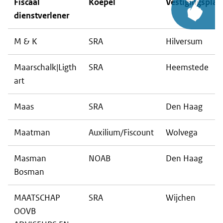
Fiscaal
Koepel
Vestigingsplaa
dienstverlener
M & K
SRA
Hilversum
Maarschalk|Ligth
SRA
Heemstede
art
Maas
SRA
Den Haag
Maatman
Auxilium/Fiscount
Wolvega
Masman
NOAB
Den Haag
Bosman
MAATSCHAP
SRA
Wijchen
OOVB