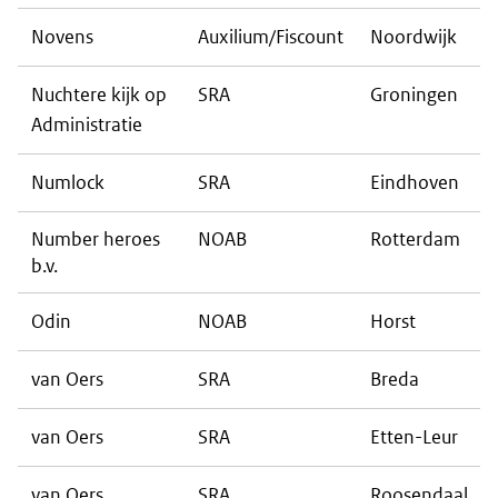
Novens
Auxilium/Fiscount
Noordwijk
Nuchtere kijk op
SRA
Groningen
Administratie
Numlock
SRA
Eindhoven
Number heroes
NOAB
Rotterdam
b.v.
Odin
NOAB
Horst
van Oers
SRA
Breda
van Oers
SRA
Etten-Leur
van Oers
SRA
Roosendaal