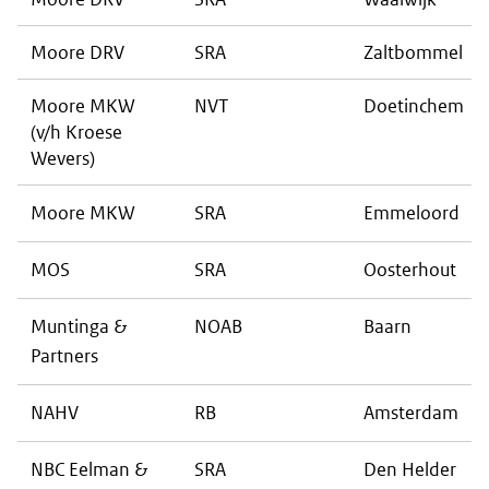
Moore DRV
SRA
Zaltbommel
Moore MKW
NVT
Doetinchem
(v/h Kroese
Wevers)
Moore MKW
SRA
Emmeloord
MOS
SRA
Oosterhout
Muntinga &
NOAB
Baarn
Partners
NAHV
RB
Amsterdam
NBC Eelman &
SRA
Den Helder