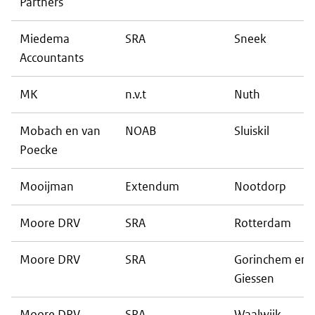
Partners
Miedema
SRA
Sneek
Accountants
MK
n.v.t
Nuth
Mobach en van
NOAB
Sluiskil
Poecke
Mooijman
Extendum
Nootdorp
Moore DRV
SRA
Rotterdam
Moore DRV
SRA
Gorinchem en
Giessen
Moore DRV
SRA
Waalwijk