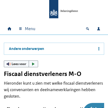
Ga naar hoofdinhoud
Ga direct naar hoofdnavigatie
Ga direct naar footer
Menu
Home
Open zoek
Inlo
Hoofdnavigatie
Andere onderwerpen
Lees voor
Fiscaal dienstverleners M-O
Hieronder kunt u zien met welke fiscaal dienstverleners
wij convenanten en deelnameverklaringen hebben
gesloten.