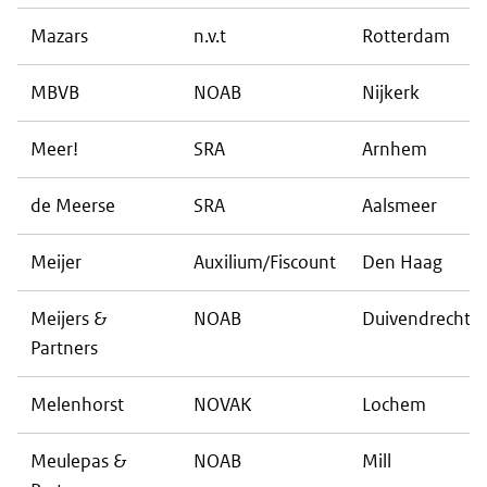
Mazars
n.v.t
Rotterdam
MBVB
NOAB
Nijkerk
Meer!
SRA
Arnhem
de Meerse
SRA
Aalsmeer
Meijer
Auxilium/Fiscount
Den Haag
Meijers &
NOAB
Duivendrecht
Partners
Melenhorst
NOVAK
Lochem
Meulepas &
NOAB
Mill