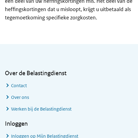
een deel van uw heffingskortingen mis. Het deel van de
heffingskortingen dat u misloopt, krijgt u uitbetaald als
tegemoetkoming specifieke zorgkosten.
Algemene informatie
Over de Belastingdienst
Contact
Over ons
Werken bij de Belastingdienst
Inloggen
Inloggen op Mijn Belastingdienst