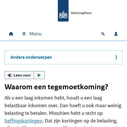
Ga naar hoofdinhoud
Ga direct naar hoofdnavigatie
Ga direct naar footer
Menu
Home
Open zoek
Inlo
Hoofdnavigatie
Andere onderwerpen
Lees voor
Waarom een tegemoetkoming?
Als u een laag inkomen hebt, houdt u een laag
belastbaar inkomen over. Dan hoeft u ook maar weinig
belasting te betalen. Misschien hebt u recht op
heffingskortingen
. Dat zijn kortingen op de belasting,