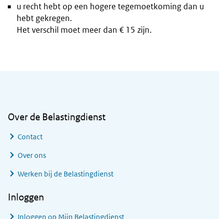
u recht hebt op een hogere tegemoetkoming dan u
hebt gekregen.
Het verschil moet meer dan € 15 zijn.
Algemene informatie
Over de Belastingdienst
Contact
Over ons
Werken bij de Belastingdienst
Inloggen
Inloggen op Mijn Belastingdienst