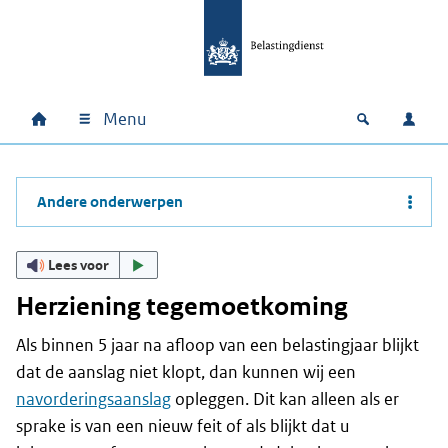
Ga naar hoofdinhoud
Ga direct naar hoofdnavigatie
Ga direct naar footer
Menu
Home
Open zoek
Inlo
Hoofdnavigatie
Andere onderwerpen
Lees voor
Herziening tegemoetkoming
Als binnen 5 jaar na afloop van een belastingjaar blijkt
dat de aanslag niet klopt, dan kunnen wij een
navorderingsaanslag
opleggen. Dit kan alleen als er
sprake is van een nieuw feit of als blijkt dat u