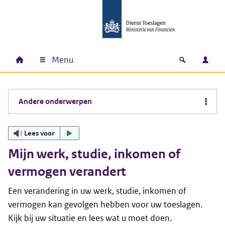
Ga naar hoofdinhoud
Ga direct naar hoofdnavigatie
Ga direct naar footer
Menu
Home
Open zoek
Inlo
Hoofdnavigatie
Andere onderwerpen
Lees voor
Mijn werk, studie, inkomen of
vermogen verandert
Een verandering in uw
werk, studie, inkomen of
vermogen kan gevolgen hebben voor uw toeslagen.
Kijk bij uw situatie en lees wat u moet doen.