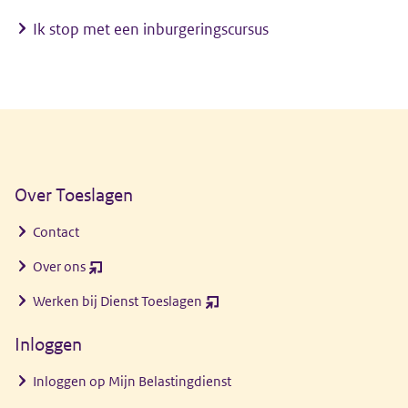
Ik stop met een inburgeringscursus
Algemene informatie
Over Toeslagen
Contact
Over ons
(opent
nieuw
Werken bij Dienst Toeslagen
(opent
venster)
nieuw
Inloggen
venster)
Inloggen op Mijn Belastingdienst