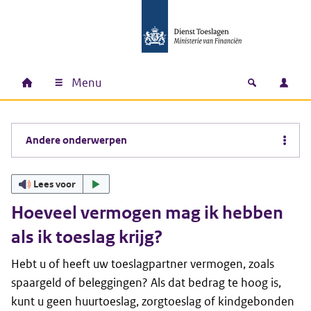
Ga naar hoofdinhoud
Ga direct naar hoofdnavigatie
Ga direct naar footer
Menu
Home
Open zoek
Inlo
Hoofdnavigatie
Andere onderwerpen
Lees voor
Hoeveel vermogen mag ik hebben
als ik toeslag krijg?
Hebt u of heeft uw toeslagpartner vermogen, zoals
spaargeld of beleggingen? Als dat bedrag te hoog is,
kunt u geen huurtoeslag, zorgtoeslag of kindgebonden