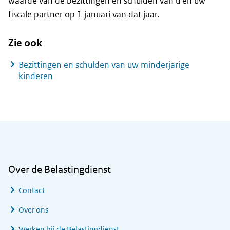
waarde van de bezittingen en schulden van u en uw
fiscale partner op 1 januari van dat jaar.
Zie ook
Bezittingen en schulden van uw minderjarige
kinderen
Algemene informatie
Over de Belastingdienst
Contact
Over ons
Werken bij de Belastingdienst