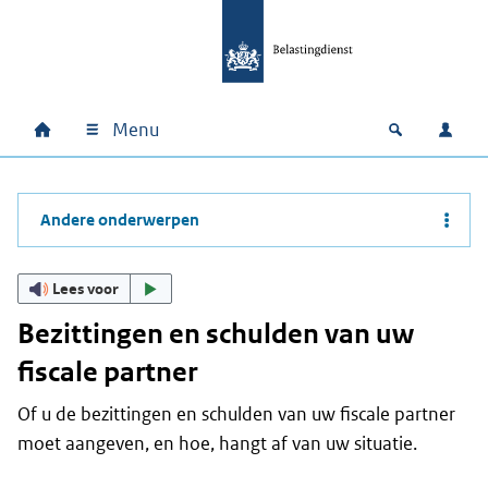
Ga naar hoofdinhoud
Ga direct naar hoofdnavigatie
Ga direct naar footer
Menu
Home
Open zoek
Inlo
Hoofdnavigatie
Andere onderwerpen
Lees voor
Bezittingen en schulden van uw
fiscale partner
Of u de bezittingen en schulden van uw fiscale partner
moet aangeven, en hoe, hangt af van uw situatie.