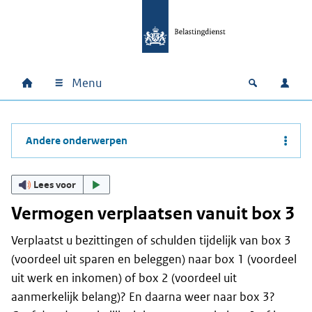
Ga naar hoofdinhoud
Ga direct naar hoofdnavigatie
Ga direct naar footer
Menu
Home
Open zoek
Inlo
Hoofdnavigatie
Andere onderwerpen
Lees voor
Vermogen verplaatsen vanuit box 3
Verplaatst u bezittingen of schulden tijdelijk van box 3
(voordeel uit sparen en beleggen) naar box 1 (voordeel
uit werk en inkomen) of box 2 (voordeel uit
aanmerkelijk belang)? En daarna weer naar box 3?