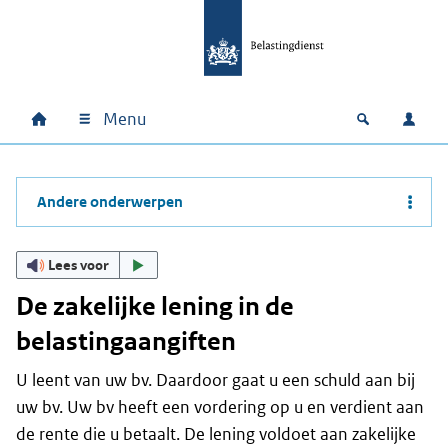
Ga naar hoofdinhoud
Ga direct naar hoofdnavigatie
Ga direct naar footer
Menu
Home
Open zoek
Inlo
Hoofdnavigatie
Andere onderwerpen
Lees voor
De zakelijke lening in de
belastingaangiften
U leent van uw bv. Daardoor gaat u een schuld aan bij
uw bv. Uw bv heeft een vordering op u en verdient aan
de rente die u betaalt. De lening voldoet aan zakelijke