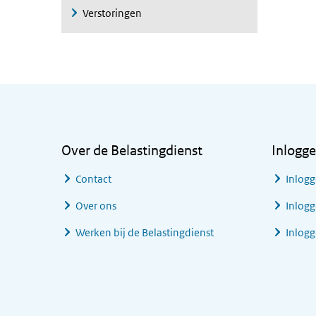
Verstoringen
Algemene informatie
Over de Belastingdienst
Inlogg
Contact
Inlogg
Over ons
Inlogg
Werken bij de Belastingdienst
Inlog