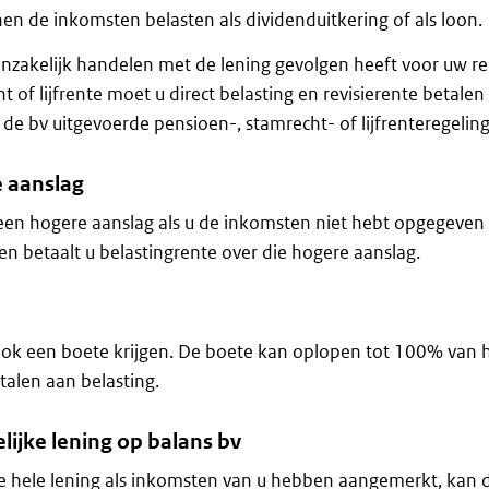
en de inkomsten belasten als dividenduitkering of als loon.
onzakelijk handelen met de lening gevolgen heeft voor uw r
t of lijfrente moet u direct belasting en revisierente betale
de bv uitgevoerde pensioen-, stamrecht- of lijfrenteregeling
 aanslag
 een hogere aanslag als u de inkomsten niet hebt opgegeven 
n betaalt u belastingrente over die hogere aanslag.
ok een boete krijgen. De boete kan oplopen tot 100% van 
alen aan belasting.
lijke lening op balans bv
de hele lening als inkomsten van u hebben aangemerkt, kan d