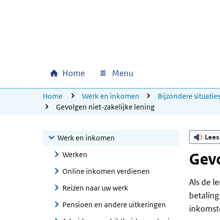
Ga naar hoofdinhoud
Ga direct naar hoofdnavigatie
Ga direct naar footer
Home
Menu
Hoofdnavigatie
U bevindt zich hier:
Home
Werk en inkomen
Bijzondere situatie
Gevolgen niet-zakelijke lening
Lees
Werk en inkomen
Werken
Gevo
Online inkomen verdienen
Als de l
Reizen naar uw werk
betaling
Pensioen en andere uitkeringen
inkomste