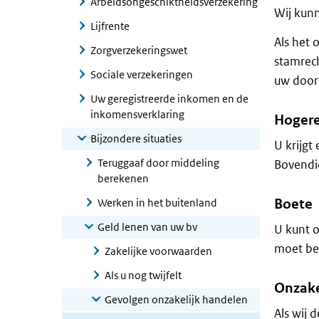
Arbeidsongeschiktheidsverzekering
Wij kunn
Lijfrente
Als het 
Zorgverzekeringswet
stamrech
Sociale verzekeringen
uw door 
Uw geregistreerde inkomen en de
inkomensverklaring
Hogere
Bijzondere situaties
U krijgt
Teruggaaf door middeling
Bovendie
berekenen
Boete
Werken in het buitenland
Geld lenen van uw bv
U kunt o
moet bet
Zakelijke voorwaarden
Als u nog twijfelt
Onzake
Gevolgen onzakelijk handelen
Als wij 