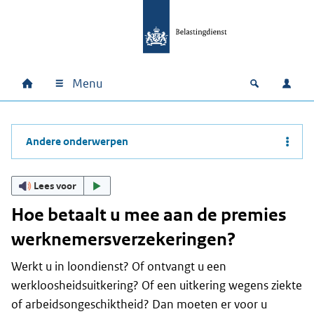
Ga naar hoofdinhoud
Ga direct naar hoofdnavigatie
Ga direct naar footer
Menu
Home
Open zoek
Inlo
Hoofdnavigatie
Andere onderwerpen
Lees voor
Hoe betaalt u mee aan de premies
werknemersverzekeringen?
Werkt u in loondienst? Of ontvangt u een
werkloosheidsuitkering? Of een uitkering wegens ziekte
of arbeidsongeschiktheid? Dan moeten er voor u