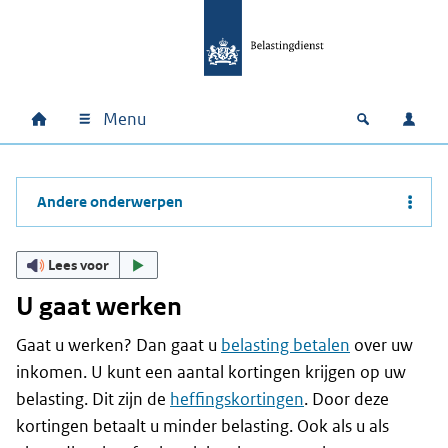
Ga naar hoofdinhoud
Ga direct naar hoofdnavigatie
Ga direct naar footer
Menu
Home
Open zoek
Inlo
Hoofdnavigatie
Andere onderwerpen
Lees voor
U gaat werken
Gaat u werken? Dan gaat u
belasting betalen
over uw
inkomen. U kunt een aantal kortingen krijgen op uw
belasting. Dit zijn de
heffingskortingen
. Door deze
kortingen betaalt u minder belasting. Ook als u als