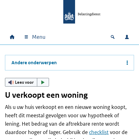
Ga naar hoofdinhoud
Ga direct naar hoofdnavigatie
Ga direct naar footer
Menu
Home
Open zoek
Inlo
Hoofdnavigatie
Andere onderwerpen
Lees voor
U verkoopt een woning
Als u uw huis verkoopt en een nieuwe woning koopt,
heeft dit meestal gevolgen voor uw hypotheek of
lening. Het bedrag van de aftrekbare rente wordt
daardoor hoger of lager. Gebruik de
checklist
voor de