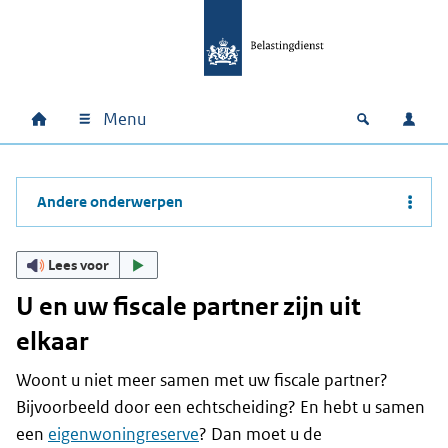
Ga naar hoofdinhoud
Ga direct naar hoofdnavigatie
Ga direct naar footer
Menu
Home
Open zoek
Inlo
Hoofdnavigatie
Andere onderwerpen
Lees voor
U en uw fiscale partner zijn uit
elkaar
Woont u niet meer samen met uw fiscale partner?
Bijvoorbeeld door een echtscheiding? En hebt u samen
een
eigenwoningreserve
? Dan moet u de