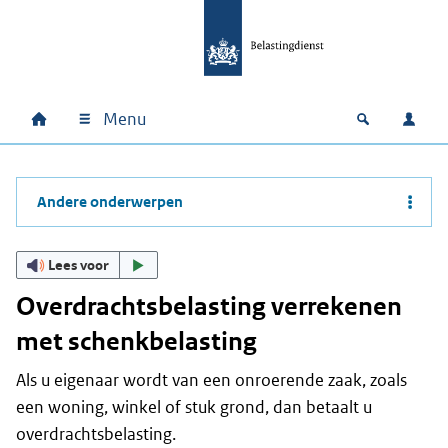
Ga naar hoofdinhoud
Ga direct naar hoofdnavigatie
Ga direct naar footer
Menu
Home
Open zoek
Inlo
Hoofdnavigatie
Andere onderwerpen
Lees voor
Overdrachtsbelasting verrekenen
met schenkbelasting
Als u eigenaar wordt van een onroerende zaak, zoals
een woning, winkel of stuk grond, dan betaalt u
overdrachtsbelasting.